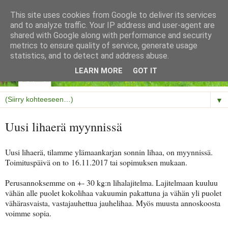
This site uses cookies from Google to deliver its services
and to analyze traffic. Your IP address and user-agent are
shared with Google along with performance and security
metrics to ensure quality of service, generate usage
statistics, and to detect and address abuse.
LEARN MORE
GOT IT
▼
Uusi lihaerä myynnissä
Uusi lihaerä, tilamme ylämaankarjan sonnin lihaa, on myynnissä.
Toimituspäivä on to 16.11.2017 tai sopimuksen mukaan.
Perusannoksemme on +- 30 kg:n lihalajitelma. Lajitelmaan kuuluu
vähän alle puolet kokolihaa vakuumin pakattuna ja vähän yli puolet
vähärasvaista, vastajauhettua jauhelihaa. Myös muusta annoskoosta
voimme sopia.