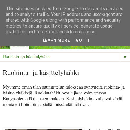
This site uses cookies from Google to deliver its services
and to analyze traffic. Your IP address and user-agent are
shared with Google along with performance and security
metrics to ensure quality of service, generate usage
statistics, and to detect and address abuse.
LEARN MORE
GOT IT
▼
Ruokinta- ja käsittelyhäkki
Myymme oman tilan suunnittelun tuloksena syntyneitä ruokinta- ja
käsittelyhäkkejä. Ruokintahäkit ovat lujia ja valmistetaan
Kangasniemellä tilausten mukaan. Käsittelyhäkin avulla voi tehdä
monia eri hoitotoimia siellä, missä eläimet ovat.