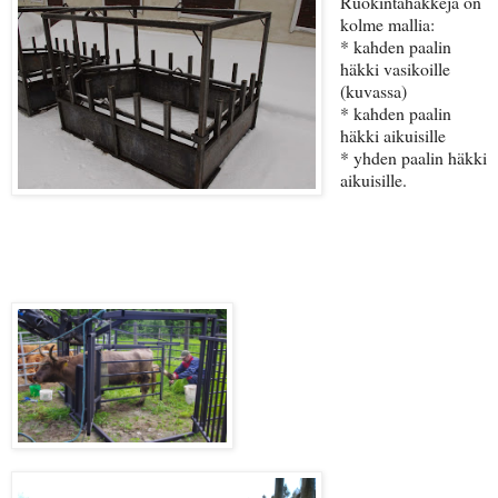
Ruokintahäkkejä on
kolme mallia:
* kahden paalin
häkki vasikoille
(kuvassa)
* kahden paalin
häkki aikuisille
* yhden paalin häkki
aikuisille.