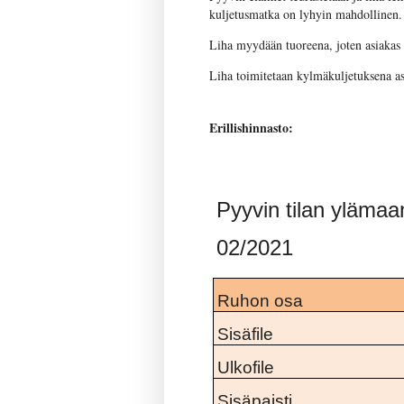
kuljetusmatka on lyhyin mahdollinen.
Liha myydään tuoreena, joten asiakas ra
Liha toimitetaan kylmäkuljetuksena as
Erillishinnasto:
Pyyvin tilan yläma
02/2021
Ruhon osa
Sisäfile
Ulkofile
Sisäpaisti