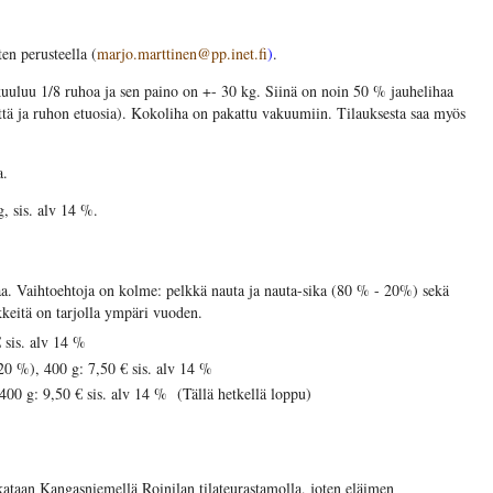
n perusteella (
marjo.marttinen@pp.inet.fi
)
.
uluu 1/8 ruhoa ja sen paino on +- 30 kg. Siinä on noin 50 % jauhelihaa
että ja ruhon etuosia). Kokoliha on pakattu vakuumiin. Tilauksesta saa myös
a.
, sis. alv 14 %.
aa. Vaihtoehtoja on kolme: pelkkä nauta ja nauta-sika (80 % - 20%) sekä
keitä on tarjolla ympäri vuoden.
 sis. alv 14 %
20 %), 400 g: 7,50 € sis. alv 14 %
 400 g: 9,50 € sis. alv 14 % (Tällä hetkellä loppu)
ikataan Kangasniemellä Roinilan tilateurastamolla, joten eläimen