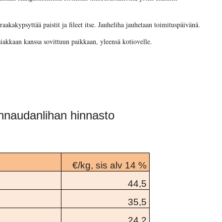
akakypsyttää paistit ja fileet itse. Jauheliha jauhetaan toimituspäivänä.
iakkaan kanssa sovittuun paikkaan, yleensä kotiovelle.
annaudanlihan hinnasto
€/kg, sis alv 14 %
44,5
35,5
24,2