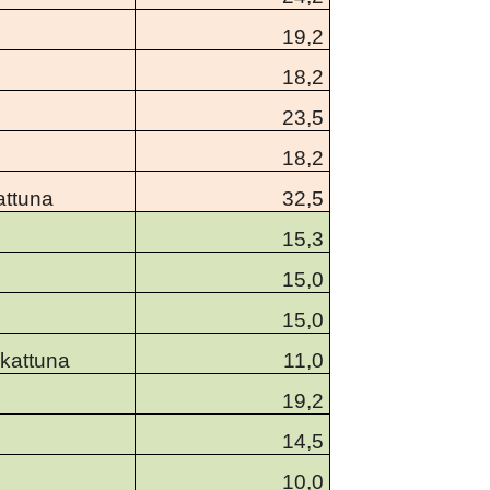
19,2
18,2
23,5
18,2
attuna
32,5
15,3
15,0
15,0
ikattuna
11,0
19,2
14,5
10,0