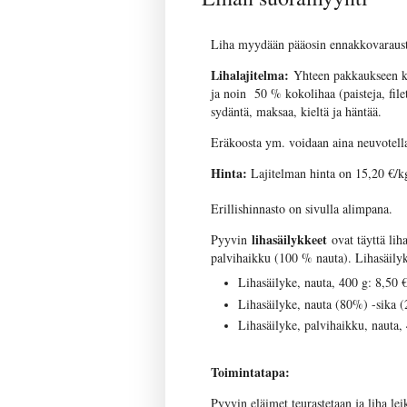
Liha myydään pääosin ennakkovarauste
Lihalajitelma:
Yhteen pakkaukseen ku
ja noin 50 % kokolihaa (paisteja, fil
sydäntä, maksaa, kieltä ja häntää.
Eräkoosta ym. voidaan aina neuvotell
Hinta:
Lajitelman hinta on 15,20 €/kg
Erillishinnasto on sivulla alimpana.
lihasäilykkeet
Pyyvin
ovat täyttä lih
palvihaikku (100 % nauta). Lihasäilyk
Lihasäilyke, nauta, 400 g: 8,50 €
Lihasäilyke, nauta (80%) -sika (
Lihasäilyke, palvihaikku, nauta,
Toimintatapa:
Pyyvin eläimet teurastetaan ja liha le