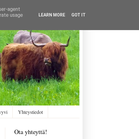
user-agent
erate usage
LEARN MORE
GOT IT
yyvi
Yhteystiedot
Ota yhteyttä!