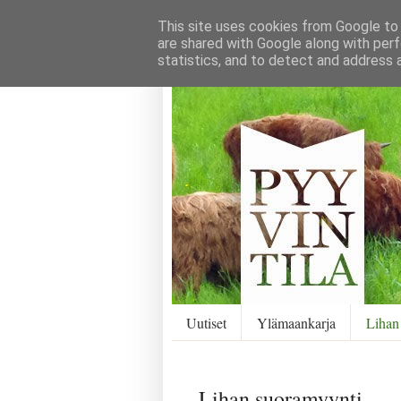
This site uses cookies from Google to d
are shared with Google along with perf
statistics, and to detect and address 
Uutiset
Ylämaankarja
Lihan
Lihan suoramyynti