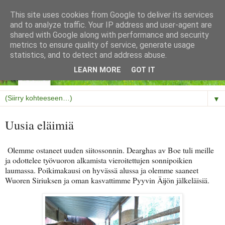
This site uses cookies from Google to deliver its services
and to analyze traffic. Your IP address and user-agent are
shared with Google along with performance and security
metrics to ensure quality of service, generate usage
statistics, and to detect and address abuse.
LEARN MORE
GOT IT
▼
Uusia eläimiä
Olemme ostaneet uuden siitossonnin. Dearghas av Boe tuli meille
ja odottelee työvuoron alkamista vieroitettujen sonnipoikien
laumassa. Poikimakausi on hyvässä alussa ja olemme saaneet
Wuoren Siriuksen ja oman kasvattimme Pyyvin Äijön jälkeläisiä.